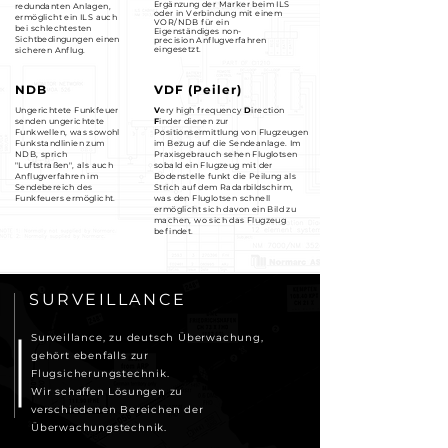
Ergänzung der Marker beim ILS
redundanten Anlagen,
oder in Verbindung mit einem
ermöglicht ein ILS auch
VOR/NDB für ein
bei schlechtesten
Eigenständiges non-
Sichtbedingungen einen
precision
Anflugverfahren
eingesetzt.
sicheren Anflug.
NDB
VDF (Peiler)
Ungerichtete Funkfeuer
V
ery high frequency
D
irection
senden ungerichtete
F
inder dienen zur
Funkwellen, was sowohl
Positionsermittlung von Flugzeugen
Funkstandlinien zum
im Bezug auf die Sendeanlage. Im
NDB, sprich
Praxisgebrauch sehen Fluglotsen
"Luftstraßen", als auch
sobald ein Flugzeug mit der
Anflugverfahren im
Bodenstelle funkt die Peilung als
Sendebereich des
Strich auf dem Radarbildschirm,
Funkfeuers ermöglicht.
was den Fluglotsen schnell
ermöglicht sich davon ein Bild zu
machen, wo sich das Flugzeug
befindet.
SURVEILLANCE
Surveillance, zu deutsch Überwachung,
gehört ebenfalls zur
Flugsicherungstechnik.
Wir schaffen Lösungen zu
verschiedenen Bereichen der
Überwachungstechnik.