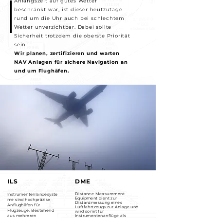
Anfangszeit auf gutes Wetter
beschränkt war, ist dieser heutzutage
rund um die Uhr auch bei schlechtem
Wetter unverzichtbar. Dabei sollte
Sicherheit trotzdem die oberste Priorität
sein.
Wir planen, zertifizieren und warten
NAV Anlagen für sichere Navigation an
und um Flughäfen.
ILS
DME
Distance Measurement
Instrumentenlandesyste
Equipment dient zur
me sind hochpräzise
Distanzmessung eines
Anflughilfen für
Luftfahrtzeugs zur Anlage und
Flugzeuge. Bestehend
wird somit für
aus mehreren
Instrumentenanflüge als