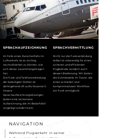
SPRACHAUFZEICHNUNG
SPRACHVERMITTLUNG
Im Falle eines Zwischenfalls im
Nicht nur die Funkverbindung
Luftverkehr ist es wichtig
selbst ist notwendig für einen
nachvollziehen zu können, wie
sicheren und effizienten
sich dieser zusammengetragen
Flugbetrieb, sondern auch
hat.
dessen Bedienung. Wir bieten
Die Funk und Telefonverbindung
die Schnittstelle im Tower, die
der beteiligten Stellen ist
einen schnellen und
dahingehend oft aufschlussreich.
kompromisslosen Workflow
Unsere
am Funk ermöglicht.
Sprachaufzeichnungslösungen
bieten eine lückenlose
Aufzeichnung, die im Bedarfsfall
vorgelegt werden kann.
NAVIGATION
Während Flugverkehr in seiner