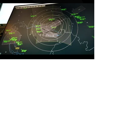
Vorfeldüberwachung
Aussensichtersatz
für RTC
Das Konzept eines Towers
Ein Beispiel für ein solches
ohne vor Ort befindliche
Überwachungssystem ist die
Besatzung erfordert die
Überwachung der
Übertragung aller wichtigen
Sicherheitsbereiche an Flughäfen.
Informationen an die Lotsen
Hierzu werden Kamerasysteme an
im Abseits gelegenen Tower
sicherheitsrelevanten Standorten
Center.
aufgestellt um das Eindringen
unbefugter Personen und Güter in
Besonders die Sicht aus der
den Sicherheitsbereich zu
Kanzel muss möglichst
vermeiden.
akkurat wiedergegeben
werden. Wir integrieren
Kamerasysteme in das
Netzwerk und sorgen mit